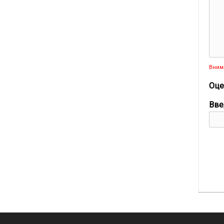
Вним
Оце
Вве