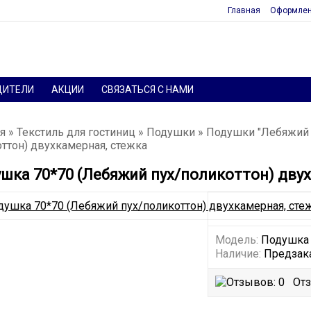
Главная
Оформлен
ДИТЕЛИ
АКЦИИ
СВЯЗАТЬСЯ С НАМИ
я
»
Текстиль для гостиниц
»
Подушки
»
Подушки "Лебяжий 
ттон) двухкамерная, стежка
шка 70*70 (Лебяжий пух/поликоттон) дву
Модель:
Подушка 7
Наличие:
Предзак
Отз