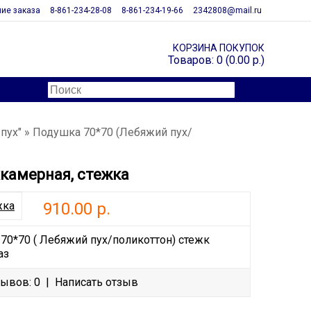
ие заказа
8-861-234-28-08
8-861-234-19-66
2342808@mail.ru
КОРЗИНА ПОКУПОК
Товаров: 0 (0.00 р.)
пух"
» Подушка 70*70 (Лебяжий пух/
хкамерная, стежка
910.00 р.
0*70 ( Лебяжий пух/поликоттон) стежк
аз
ывов: 0
|
Написать отзыв