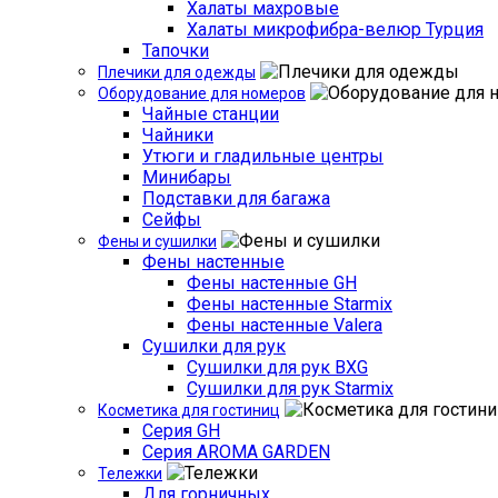
Халаты махровые
Халаты микрофибра-велюр Турция
Тапочки
Плечики для одежды
Оборудование для номеров
Чайные станции
Чайники
Утюги и гладильные центры
Минибары
Подставки для багажа
Сейфы
Фены и сушилки
Фены настенные
Фены настенные GH
Фены настенные Starmix
Фены настенные Valera
Сушилки для рук
Сушилки для рук BXG
Сушилки для рук Starmix
Косметика для гостиниц
Серия GH
Серия AROMA GARDEN
Тележки
Для горничных