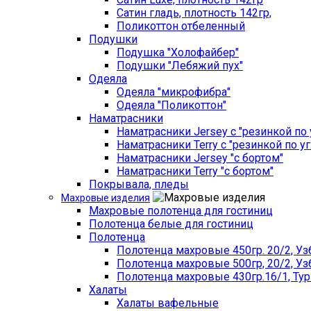
Сатин гладь, плотность 142гр,
Поликоттон отбеленный
Подушки
Подушка "Холофайбер"
Подушки "Лебяжий пух"
Одеяла
Одеяла "микрофибра"
Одеяла "Поликоттон"
Наматрасники
Наматрасники Jersey с "резинкой по 
Наматрасники Terry с "резинкой по у
Наматрасники Jersey "с бортом"
Наматрасники Terry "с бортом"
Покрывала, пледы
Махровые изделия
Махровые полотенца для гостиниц
Полотенца белые для гостиниц
Полотенца
Полотенца махровые 450гр. 20/2, Уз
Полотенца махровые 500гр, 20/2, Уз
Полотенца махровые 430гр.16/1, Ту
Халаты
Халаты вафельные