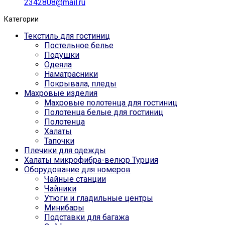
2342808@mail.ru
Категории
Текстиль для гостиниц
Постельное белье
Подушки
Одеяла
Наматрасники
Покрывала, пледы
Махровые изделия
Махровые полотенца для гостиниц
Полотенца белые для гостиниц
Полотенца
Халаты
Тапочки
Плечики для одежды
Халаты микрофибра-велюр Турция
Оборудование для номеров
Чайные станции
Чайники
Утюги и гладильные центры
Минибары
Подставки для багажа