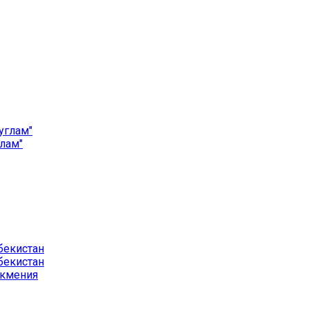
углам"
глам"
бекистан
бекистан
ркмения