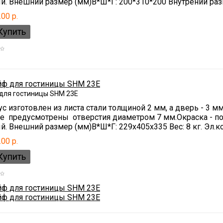
й. Внешний размер (мм)В*Ш*Г: 200*310*200 Внутрений разм
.00 р.
для гостиницы SHM 23E
с изготовлен из листа стали толщиной 2 мм, а дверь - 3 
ке предусмотрены отверстия диаметром 7 мм.Окраска - п
. Внешний размер (мм)В*Ш*Г: 229x405x335 Вес: 8 кг. Эл.ко
.00 р.