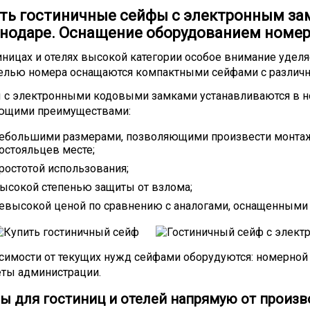
ть гостиничные сейфы с электронным за
нодаре. Оснащение оборудованием номер
иницах и отелях высокой категории особое внимание удел
целью номера оснащаются компактными сейфами с различ
 с электронными кодовыми замками устанавливаются в но
ющими преимуществами:
ебольшими размерами, позволяющими произвести монтаж 
остояльцев месте;
ростотой использования;
ысокой степенью защиты от взлома;
евысокой ценой по сравнению с аналогами, оснащенными
симости от текущих нужд сейфами оборудуются: номерной 
еты администрации.
ы для гостиниц и отелей напрямую от произв