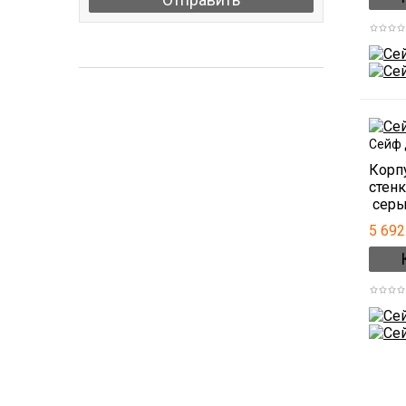
АКЦИИ
Сейф 
Корпу
стен
серый
5 692