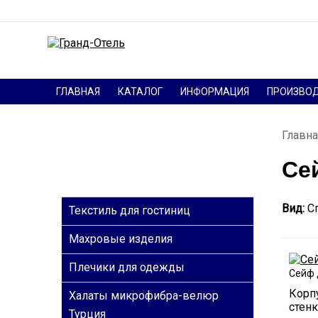
ГЛАВНАЯ
КАТАЛОГ
ИНФОРМАЦИЯ
ПРОИЗВО
Главна
Се
КАТЕГОРИИ
Вид:
С
Текстиль для гостиниц
Махровые изделия
Плечики для одежды
Сейф 
Корпу
Халаты микрофибра-велюр
стен
Турция