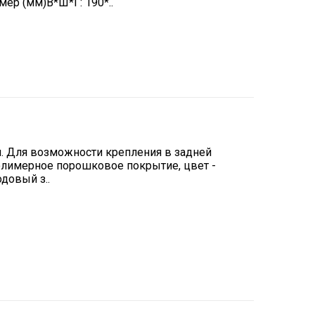
ер (мм)В*Ш*Г: 190*..
мм. Для возможности крепления в задней
олимерное порошковое покрытие, цвет -
довый з..