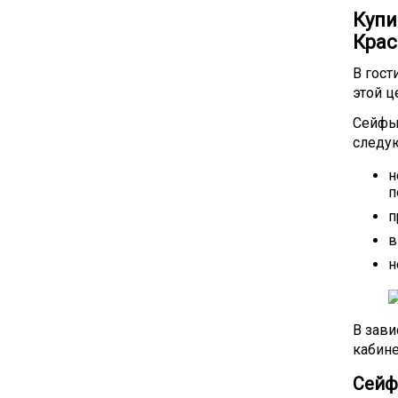
Купи
Крас
В гост
этой 
Сейфы
следу
н
п
п
в
н
В зави
кабин
Сейф