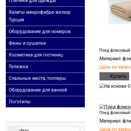
Плечики для одежды
Халаты микрофибра-велюр
Турция
Оборудование для номеров
Фены и сушилки
Плед флисовый
Косметика для гостиниц
Материал: фли
Тележки
Цена по запро
Спальные места, топперы
Оборудование для ванной
Логотипы
Плед флисовый
ОБРАТНАЯ СВЯЗЬ
Материал: фли
Цена по запро