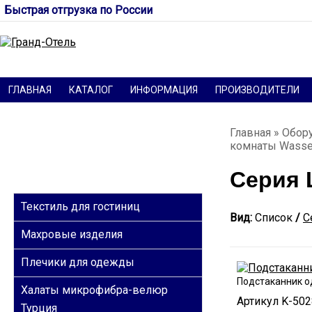
Быстрая отгрузка по России
ГЛАВНАЯ
КАТАЛОГ
ИНФОРМАЦИЯ
ПРОИЗВОДИТЕЛИ
Главная
»
Обор
комнаты Wass
Серия 
КАТЕГОРИИ
Текстиль для гостиниц
Вид:
Список
/
С
Махровые изделия
Плечики для одежды
Подстаканник о
Халаты микрофибра-велюр
Артикул K-50
Турция